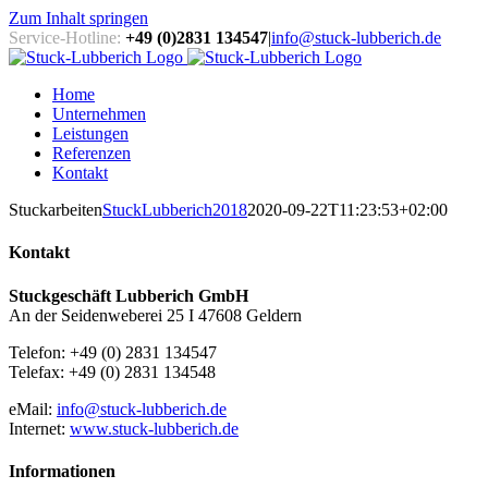
Zum Inhalt springen
Service-Hotline:
+49 (0)2831 134547
|
info@stuck-lubberich.de
Home
Unternehmen
Leistungen
Referenzen
Kontakt
Stuckarbeiten
StuckLubberich2018
2020-09-22T11:23:53+02:00
Kontakt
Stuckgeschäft Lubberich GmbH
An der Seidenweberei 25 I 47608 Geldern
Telefon: +49 (0) 2831 134547
Telefax: +49 (0) 2831 134548
eMail:
info@stuck-lubberich.de
Internet:
www.stuck-lubberich.de
Informationen