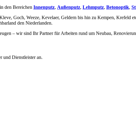
 in den Bereichen
Innenputz
,
Außenputz
,
Lehmputz
,
Betonoptik
,
St
(Kleve, Goch, Weeze, Kevelaer, Geldern bis hin zu Kempen, Krefeld etc
hbarland den Niederlanden.
eugen – wir sind Ihr Partner für Arbeiten rund um Neubau, Renovieru
und Dienstleister an.