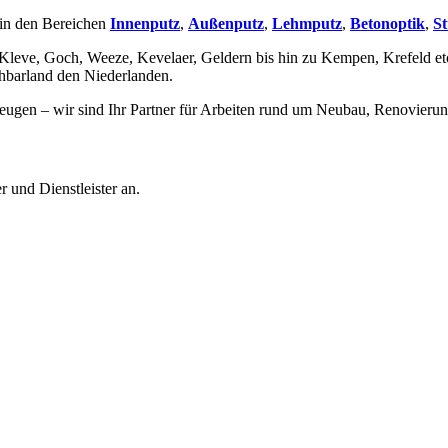
 in den Bereichen
Innenputz
,
Außenputz
,
Lehmputz
,
Betonoptik
,
St
(Kleve, Goch, Weeze, Kevelaer, Geldern bis hin zu Kempen, Krefeld etc
hbarland den Niederlanden.
eugen – wir sind Ihr Partner für Arbeiten rund um Neubau, Renovieru
und Dienstleister an.