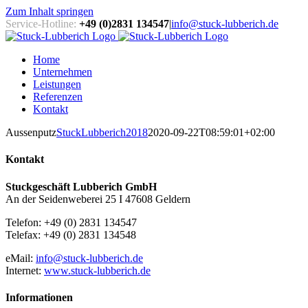
Zum Inhalt springen
Service-Hotline:
+49 (0)2831 134547
|
info@stuck-lubberich.de
Home
Unternehmen
Leistungen
Referenzen
Kontakt
Aussenputz
StuckLubberich2018
2020-09-22T08:59:01+02:00
Kontakt
Stuckgeschäft Lubberich GmbH
An der Seidenweberei 25 I 47608 Geldern
Telefon: +49 (0) 2831 134547
Telefax: +49 (0) 2831 134548
eMail:
info@stuck-lubberich.de
Internet:
www.stuck-lubberich.de
Informationen